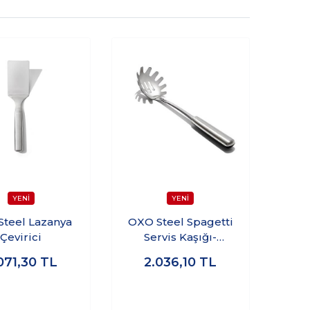
teel Lazanya
OXO Steel Spagetti
Çevirici
Servis Kaşığı-
PSLNMZ Çelik
071,30
TL
2.036,10
TL