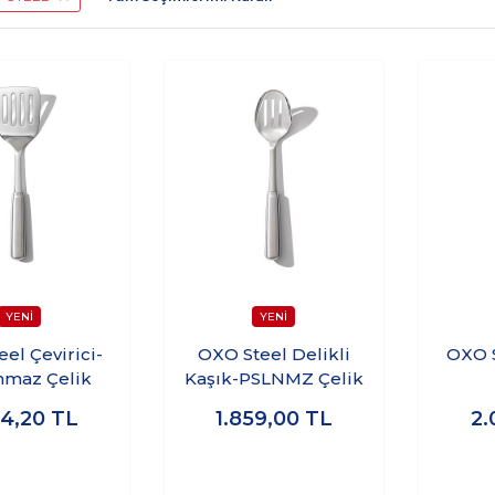
el Çevirici-
OXO Steel Delikli
OXO S
nmaz Çelik
Kaşık-PSLNMZ Çelik
94,20
TL
1.859,00
TL
2.