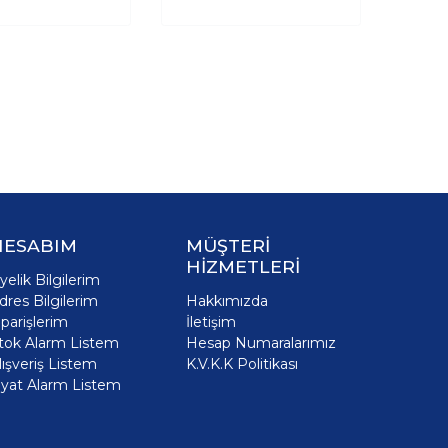
HESABIM
MÜŞTERİ
HİZMETLERİ
yelik Bilgilerim
dres Bilgilerim
Hakkımızda
iparişlerim
İletişim
tok Alarm Listem
Hesap Numaralarımız
lışveriş Listem
K.V.K.K Politikası
iyat Alarm Listem