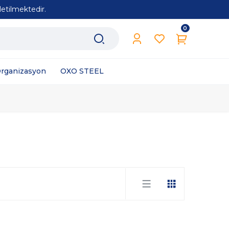
etilmektedir.
0
Organizasyon
OXO STEEL