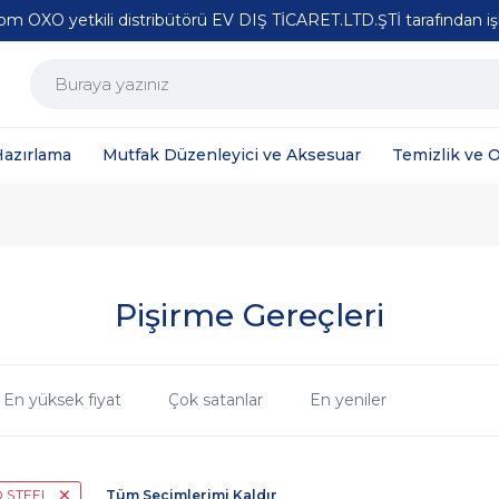
m OXO yetkili distribütörü EV DIŞ TİCARET.LTD.ŞTİ tarafından işl
Hazırlama
Mutfak Düzenleyici ve Aksesuar
Temizlik ve 
Pişirme Gereçleri
En yüksek fiyat
Çok satanlar
En yeniler
O STEEL
Tüm Seçimlerimi Kaldır