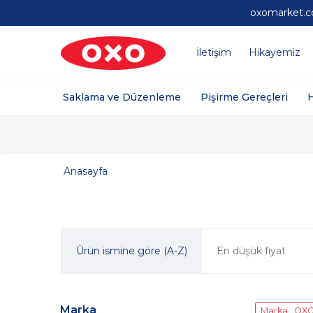
oxomarket.co
İletişim
Hikayemiz
Saklama ve Düzenleme
Pişirme Gereçleri
Anasayfa
Ürün ismine göre (A-Z)
En düşük fiyat
Marka
Marka : OX