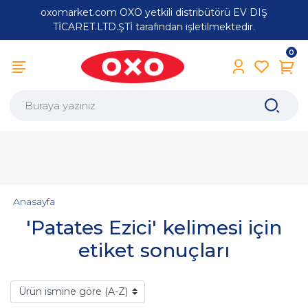
oxomarket.com OXO yetkili distribütörü EV DIŞ
TİCARET.LTD.ŞTİ tarafından işletilmektedir.
0
Anasayfa
'Patates Ezici' kelimesi için
etiket sonuçları