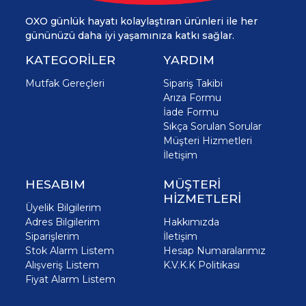
OXO günlük hayatı kolaylaştıran ürünleri ile her
gününüzü daha iyi yaşamınıza katkı sağlar.
KATEGORİLER
YARDIM
Mutfak Gereçleri
Sipariş Takibi
Arıza Formu
İade Formu
Sıkça Sorulan Sorular
Müşteri Hizmetleri
İletişim
HESABIM
MÜŞTERİ
HİZMETLERİ
Üyelik Bilgilerim
Adres Bilgilerim
Hakkımızda
Siparişlerim
İletişim
Stok Alarm Listem
Hesap Numaralarımız
Alışveriş Listem
K.V.K.K Politikası
Fiyat Alarm Listem