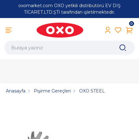
oxomarket.com OXO yetkili distribütörü EV DIŞ
TİCARET.LTD.ŞTİ tarafından işletilmektedir.
0
Anasayfa
Pişirme Gereçleri
OXO STEEL