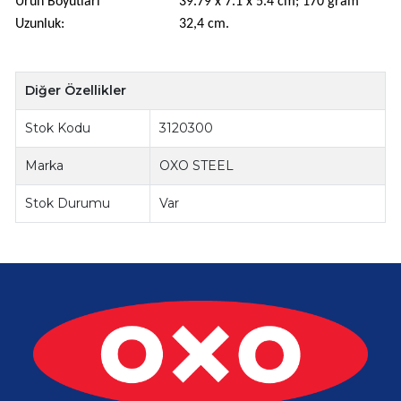
Ürün Boyutları
‎39.79 x 7.1 x 5.4 cm; 170 gram
Uzunluk:
32,4 cm.
Diğer Özellikler
Stok Kodu
3120300
Marka
OXO STEEL
Stok Durumu
Var