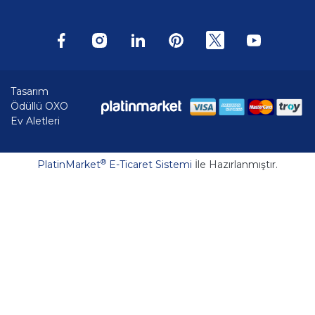
Tasarım
Ödüllü OXO
Ev Aletleri
®
PlatinMarket
E-Ticaret Sistemi
İle Hazırlanmıştır.