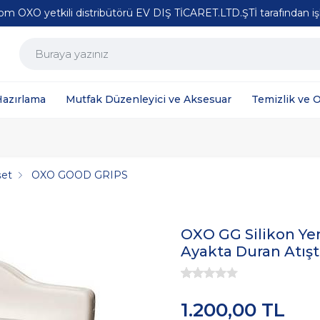
m OXO yetkili distribütörü EV DIŞ TİCARET.LTD.ŞTİ tarafından işl
Hazırlama
Mutfak Düzenleyici ve Aksesuar
Temizlik ve 
şet
OXO GOOD GRIPS
OXO GG Silikon Yeni
Ayakta Duran Atışt
1.200,00 TL