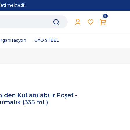
etilmektedir.
0
Organizasyon
OXO STEEL
den Kullanılabilir Poşet -
ırmalık (335 mL)