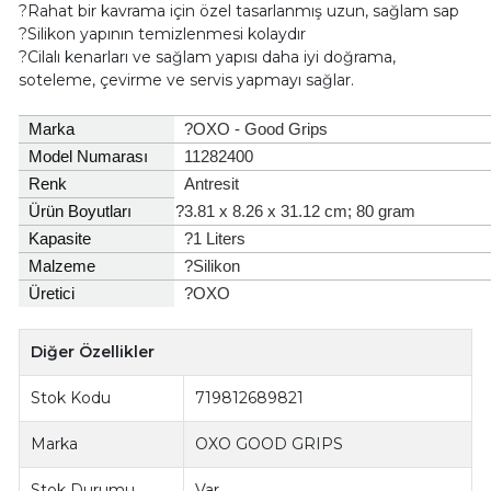
?Rahat bir kavrama için özel tasarlanmış uzun, sağlam sap
?Silikon yapının temizlenmesi kolaydır
?Cilalı kenarları ve sağlam yapısı daha iyi doğrama,
soteleme, çevirme ve servis yapmayı sağlar.
Marka
?OXO - Good Grips
Model Numarası
11282400
Renk
Antresit
Ürün Boyutları
?3.81 x 8.26 x 31.12 cm; 80 gram
Kapasite
?1 Liters
Malzeme
?Silikon
Üretici
?OXO
Diğer Özellikler
Stok Kodu
719812689821
Marka
OXO GOOD GRIPS
Stok Durumu
Var