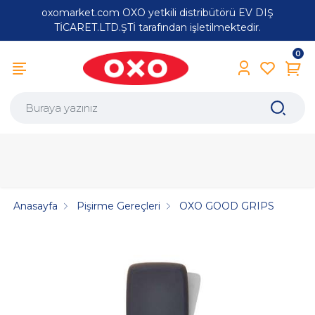
oxomarket.com OXO yetkili distribütörü EV DIŞ
TİCARET.LTD.ŞTİ tarafından işletilmektedir.
0
Anasayfa
Pişirme Gereçleri
OXO GOOD GRIPS