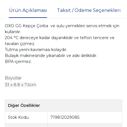
Ürün Açıklaması
Taksit / Ödeme Seçenekleri
OXO GG Kepçe Çorba ve sulu yemekleri servis etmek için
kullanılır.
204 °C dereceye kadar dayanıklıdır ve teflon tencere ve
tavaları çizmez.
Tutma yerini kavraması kolaydır.
Bulaşık makinesinde yıkanabilir ve askı deliklidir.
BPA içermez.
Boyutlar
33
x 8.8 x 7.6cm
Diğer Özellikler
Stok Kodu
719812029085