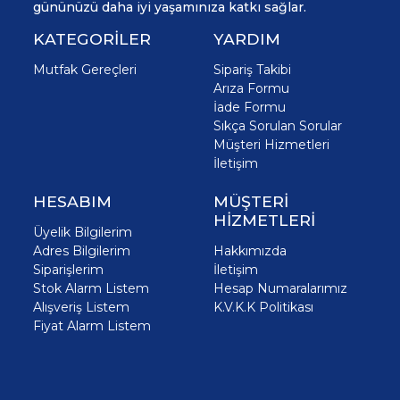
gününüzü daha iyi yaşamınıza katkı sağlar.
KATEGORİLER
YARDIM
Mutfak Gereçleri
Sipariş Takibi
Arıza Formu
İade Formu
Sıkça Sorulan Sorular
Müşteri Hizmetleri
İletişim
HESABIM
MÜŞTERİ
HİZMETLERİ
Üyelik Bilgilerim
Adres Bilgilerim
Hakkımızda
Siparişlerim
İletişim
Stok Alarm Listem
Hesap Numaralarımız
Alışveriş Listem
K.V.K.K Politikası
Fiyat Alarm Listem