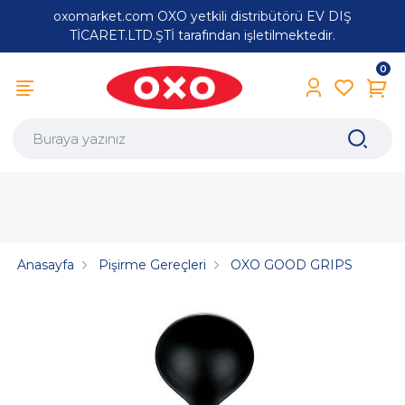
oxomarket.com OXO yetkili distribütörü EV DIŞ
TİCARET.LTD.ŞTİ tarafından işletilmektedir.
0
Anasayfa
Pişirme Gereçleri
OXO GOOD GRIPS