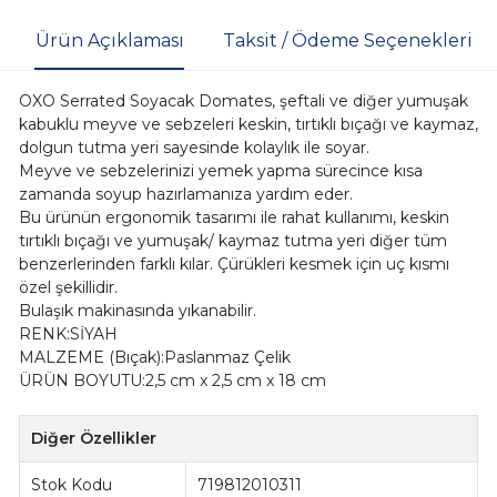
Ürün Açıklaması
Taksit / Ödeme Seçenekleri
OXO Serrated Soyacak Domates, şeftali ve diğer yumuşak
kabuklu meyve ve sebzeleri keskin, tırtıklı bıçağı ve kaymaz,
dolgun tutma yeri sayesinde kolaylık ile soyar.
Meyve ve sebzelerinizi yemek yapma sürecince kısa
zamanda soyup hazırlamanıza yardım eder.
Bu ürünün ergonomik tasarımı ile rahat kullanımı, keskin
tırtıklı bıçağı ve yumuşak/ kaymaz tutma yeri diğer tüm
benzerlerinden farklı kılar. Çürükleri kesmek için uç kısmı
özel şekillidir.
Bulaşık makinasında yıkanabilir.
RENK:SİYAH
MALZEME (Bıçak):Paslanmaz Çelik
ÜRÜN BOYUTU:2,5 cm x 2,5 cm x 18 cm
Diğer Özellikler
Stok Kodu
719812010311