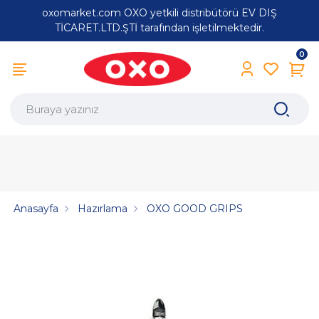
oxomarket.com OXO yetkili distribütörü EV DIŞ
TİCARET.LTD.ŞTİ tarafından işletilmektedir.
0
Anasayfa
Hazırlama
OXO GOOD GRIPS