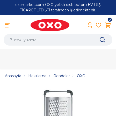
oxomarket.com OXO yetkili distribütörü EV DIŞ
TİCARET.LTD.ŞTİ tarafından işletilmektedir.
0
Anasayfa
Hazırlama
Rendeler
OXO