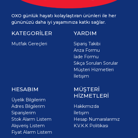
OXO günlük hayatı kolaylaştıran ürünleri ile her
gününüzü daha iyi yaşamınıza katkı sağlar.
KATEGORİLER
YARDIM
Mutfak Gereçleri
Sipariş Takibi
Arıza Formu
İade Formu
Sıkça Sorulan Sorular
Müşteri Hizmetleri
İletişim
HESABIM
MÜŞTERİ
HİZMETLERİ
Üyelik Bilgilerim
Adres Bilgilerim
Hakkımızda
Siparişlerim
İletişim
Stok Alarm Listem
Hesap Numaralarımız
Alışveriş Listem
K.V.K.K Politikası
Fiyat Alarm Listem