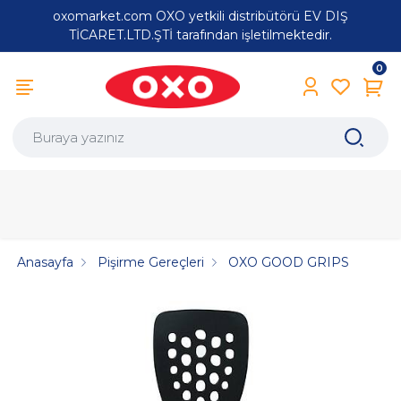
oxomarket.com OXO yetkili distribütörü EV DIŞ
TİCARET.LTD.ŞTİ tarafından işletilmektedir.
0
Anasayfa
Pişirme Gereçleri
OXO GOOD GRIPS