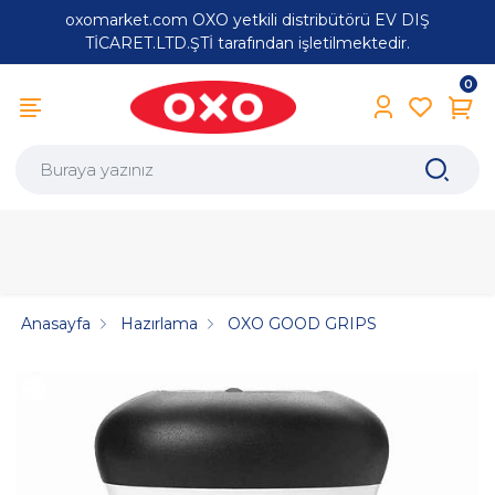
oxomarket.com OXO yetkili distribütörü EV DIŞ
TİCARET.LTD.ŞTİ tarafından işletilmektedir.
0
Anasayfa
Hazırlama
OXO GOOD GRIPS