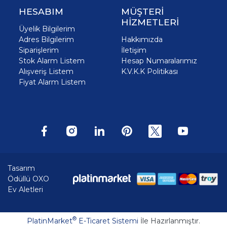
HESABIM
MÜŞTERİ
HİZMETLERİ
Üyelik Bilgilerim
Adres Bilgilerim
Hakkımızda
Siparişlerim
İletişim
Stok Alarm Listem
Hesap Numaralarımız
Alışveriş Listem
K.V.K.K Politikası
Fiyat Alarm Listem
Tasarım
Ödüllü OXO
Ev Aletleri
®
PlatinMarket
E-Ticaret Sistemi
İle Hazırlanmıştır.