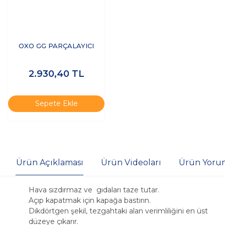
OXO GG PARÇALAYICI
2.930,40
TL
Sepete Ekle
Ürün Açıklaması
Ürün Videoları
Ürün Yorum
Hava sızdırmaz ve gıdaları taze tutar.
Açıp kapatmak için kapağa bastırın.
Dikdörtgen şekil, tezgahtaki alan verimliliğini en üst
düzeye çıkarır.