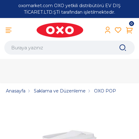
oxomarket.com OXO yetkili distribütörü EV DIŞ
TİCARET.LTD.ŞTİ tarafından işletilmektedir.
0
Anasayfa
Saklama ve Düzenleme
OXO POP