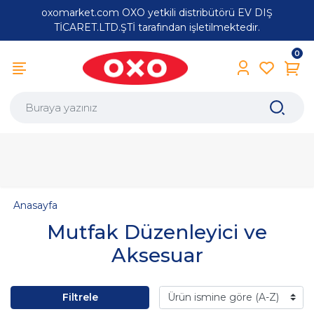
oxomarket.com OXO yetkili distribütörü EV DIŞ
TİCARET.LTD.ŞTİ tarafından işletilmektedir.
0
Anasayfa
Mutfak Düzenleyici ve
Aksesuar
Filtrele