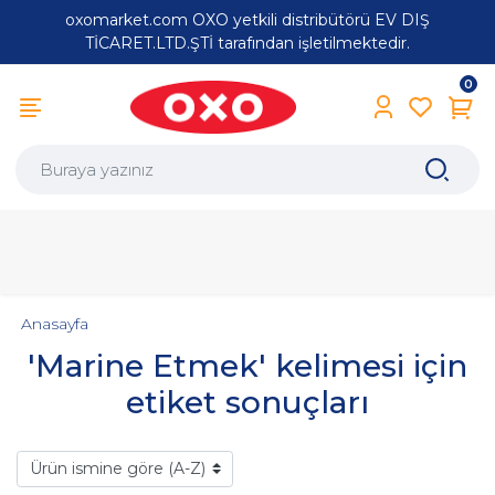
oxomarket.com OXO yetkili distribütörü EV DIŞ
TİCARET.LTD.ŞTİ tarafından işletilmektedir.
0
Anasayfa
'Marine Etmek' kelimesi için
etiket sonuçları